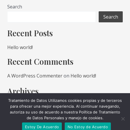
Search
Search
Recent Posts
Hello world!
Recent Comments
A WordPress Commenter
on
Hello world!
Archives
Tratamiento de Datos Utilizamos cookies propias y de terceros
August 2022
para ofrecer una mejor experiencia. Al continuar navegando,
autoriza su uso de acuerdo a nuestra Política de Tratamiento
Categories
de Datos Personales y manejo de cookies.
Estoy De Acuerdo
No Estoy de Acuerdo